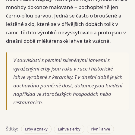
mnohdy dokonce malované – pochopitelně jen
černo-bílou barvou. Jedná se často o broušené a
leštěné sklo, které se v dřívějších dobách tolik v
rámci těchto výrobků nevyskytovalo a proto jsou v
dnešní době mlékárenské lahve tak vzácné.
V souvislosti s pivními skleněnými lahvemi s
vyraženými erby jsou ruku v ruce i historické
lahve vyrobené z keramiky. I v dnešní době je jich
dochováno poměrně dost, dokonce jsou k vidění
například ve staročeských hospodách nebo
restauracích.
Štítky:
Erby a znaky
Lahve s erby
Pivní lahve