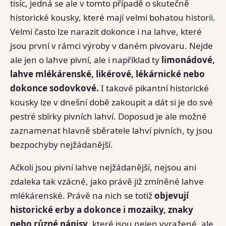
tisíc, jedná se ale v tomto případě o skutečně
historické kousky, které mají velmi bohatou historii.
Velmi často lze narazit dokonce i na lahve, které
jsou první v rámci výroby v daném pivovaru. Nejde
ale jen o lahve pivní, ale i například ty
limonádové,
lahve mlékárenské, likérové, lékárnické nebo
dokonce sodovkové.
I takové pikantní historické
kousky lze v dnešní době zakoupit a dát si je do své
pestré sbírky pivních lahví. Doposud je ale možné
zaznamenat hlavně sběratele lahví pivních, ty jsou
bezpochyby nejžádanější.
Ačkoli jsou pivní lahve nejžádanější, nejsou ani
zdaleka tak vzácné, jako právě již zmíněné lahve
mlékárenské. Právě na nich se totiž
objevují
historické erby a dokonce i mozaiky, znaky
nebo různé nápisy
, které jsou nejen vyražené, ale