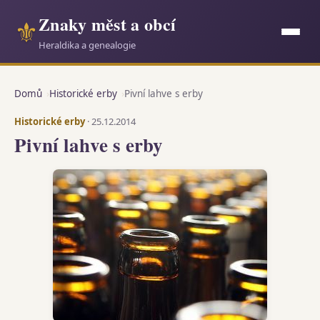
Znaky měst a obcí
⚜
Heraldika a genealogie
Domů
Historické erby
Pivní lahve s erby
Historické erby
· 25.12.2014
Pivní lahve s erby