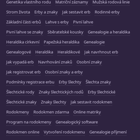
Genetika vlastního rodu
Matriční záznamy
Mužská rodová linie
Strom života
Erby a znaky
Jak sestavit erb
Rodinné erby
Základní části erbů
Lahve s erby
Pivní lahve
Pivní lahve se znaky
Sběratelské kousky
Genealogie a heraldika
Heraldika církevní
Papežská heraldika
Genealogie
Genealogové
Heraldika
Heraldikové
Jak navrhnout erb
Jak vypadá erb
Navrhování znaků
Osobní znaky
Jak registrovat erb
Osobní znaky a erby
Podmínky registrace erbu
Erby šlechty
Šlechta znaky
Šlechtické rody
Znaky šlechtických rodů
Erby šlechtické
Šlechtické znaky
Znaky šlechty
Jak sestavit rodokmen
Rodokmeny
Rodokmen zdarma
Online matriky
Program na rodokmeny
Genealogický software
Rodokmen online
Vytvoření rodokmenu
Genealogie příjmení