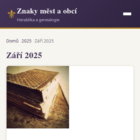
Znaky měst a obcí
⚜
Heraldika a genealogie
Domů
2025
Září 2025
Září 2025