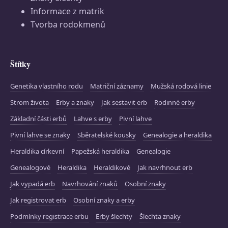
Informace z matrik
Tvorba rodokmenů
Štítky
Genetika vlastního rodu
Matriční záznamy
Mužská rodová linie
Strom života
Erby a znaky
Jak sestavit erb
Rodinné erby
Základní části erbů
Lahve s erby
Pivní lahve
Pivní lahve se znaky
Sběratelské kousky
Genealogie a heraldika
Heraldika církevní
Papežská heraldika
Genealogie
Genealogové
Heraldika
Heraldikové
Jak navrhnout erb
Jak vypadá erb
Navrhování znaků
Osobní znaky
Jak registrovat erb
Osobní znaky a erby
Podmínky registrace erbu
Erby šlechty
Šlechta znaky