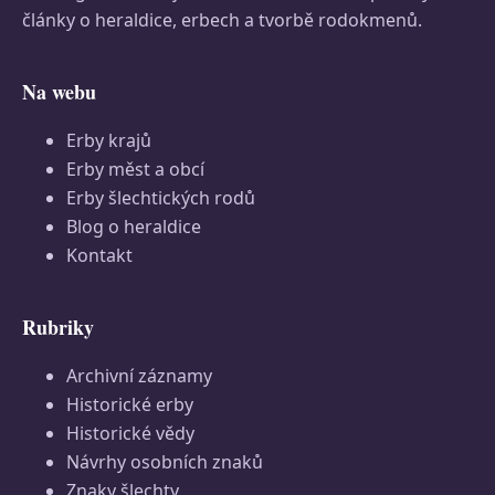
články o heraldice, erbech a tvorbě rodokmenů.
Na webu
Erby krajů
Erby měst a obcí
Erby šlechtických rodů
Blog o heraldice
Kontakt
Rubriky
Archivní záznamy
Historické erby
Historické vědy
Návrhy osobních znaků
Znaky šlechty