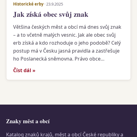
Historické erby
· 23.9.2025
Jak získá obec svůj znak
Většina českých měst a obcí má dnes svůj znak
– a to včetně malých vesnic. Jak ale obec svůj
erb získá a kdo rozhoduje o jeho podobě? Celý
postup má v Česku jasná pravidla a zastřešuje
ho Poslanecká sněmovna. Právo obce…
Číst dál »
Znaky měst a obcí
Katalog znaků krajů, měst a obcí České republiky a