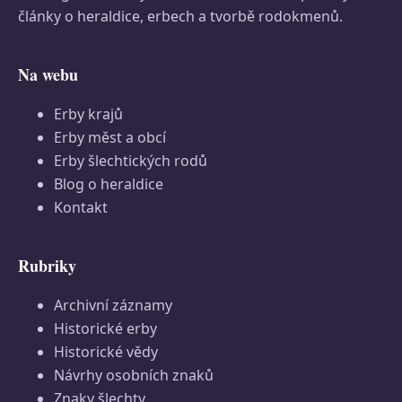
články o heraldice, erbech a tvorbě rodokmenů.
Na webu
Erby krajů
Erby měst a obcí
Erby šlechtických rodů
Blog o heraldice
Kontakt
Rubriky
Archivní záznamy
Historické erby
Historické vědy
Návrhy osobních znaků
Znaky šlechty