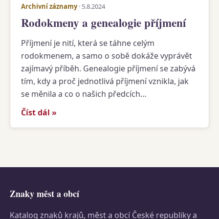
Archivní záznamy
· 5.8.2024
Rodokmeny a genealogie příjmení
Příjmení je nití, která se táhne celým
rodokmenem, a samo o sobě dokáže vyprávět
zajímavý příběh. Genealogie příjmení se zabývá
tím, kdy a proč jednotlivá příjmení vznikla, jak
se měnila a co o našich předcích…
Číst dál »
Znaky měst a obcí
Katalog znaků krajů, měst a obcí České republiky a