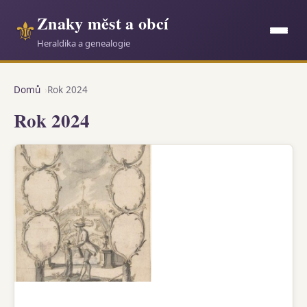
Znaky měst a obcí
⚜
Heraldika a genealogie
Domů
Rok 2024
Rok 2024