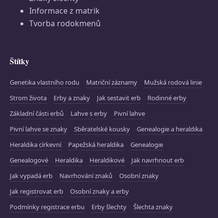
Informace z matrik
Tvorba rodokmenů
Štítky
Genetika vlastního rodu
Matriční záznamy
Mužská rodová linie
Strom života
Erby a znaky
Jak sestavit erb
Rodinné erby
Základní části erbů
Lahve s erby
Pivní lahve
Pivní lahve se znaky
Sběratelské kousky
Genealogie a heraldika
Heraldika církevní
Papežská heraldika
Genealogie
Genealogové
Heraldika
Heraldikové
Jak navrhnout erb
Jak vypadá erb
Navrhování znaků
Osobní znaky
Jak registrovat erb
Osobní znaky a erby
Podmínky registrace erbu
Erby šlechty
Šlechta znaky