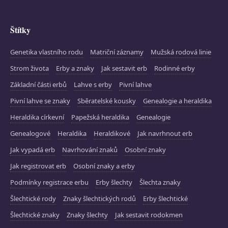
Štítky
Genetika vlastního rodu
Matriční záznamy
Mužská rodová linie
Strom života
Erby a znaky
Jak sestavit erb
Rodinné erby
Základní části erbů
Lahve s erby
Pivní lahve
Pivní lahve se znaky
Sběratelské kousky
Genealogie a heraldika
Heraldika církevní
Papežská heraldika
Genealogie
Genealogové
Heraldika
Heraldikové
Jak navrhnout erb
Jak vypadá erb
Navrhování znaků
Osobní znaky
Jak registrovat erb
Osobní znaky a erby
Podmínky registrace erbu
Erby šlechty
Šlechta znaky
Šlechtické rody
Znaky šlechtických rodů
Erby šlechtické
Šlechtické znaky
Znaky šlechty
Jak sestavit rodokmen