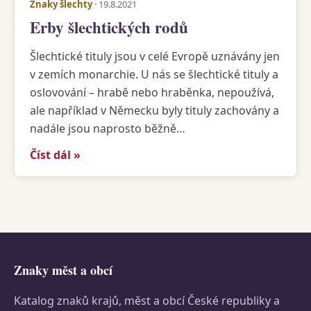
Znaky šlechty
· 19.8.2021
Erby šlechtických rodů
Šlechtické tituly jsou v celé Evropě uznávány jen
v zemích monarchie. U nás se šlechtické tituly a
oslovování – hrabě nebo hraběnka, nepoužívá,
ale například v Německu byly tituly zachovány a
nadále jsou naprosto běžně…
Číst dál »
Znaky měst a obcí
Katalog znaků krajů, měst a obcí České republiky a