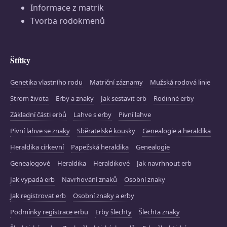
Informace z matrik
Tvorba rodokmenů
Štítky
Genetika vlastního rodu
Matriční záznamy
Mužská rodová linie
Strom života
Erby a znaky
Jak sestavit erb
Rodinné erby
Základní části erbů
Lahve s erby
Pivní lahve
Pivní lahve se znaky
Sběratelské kousky
Genealogie a heraldika
Heraldika církevní
Papežská heraldika
Genealogie
Genealogové
Heraldika
Heraldikové
Jak navrhnout erb
Jak vypadá erb
Navrhování znaků
Osobní znaky
Jak registrovat erb
Osobní znaky a erby
Podmínky registrace erbu
Erby šlechty
Šlechta znaky