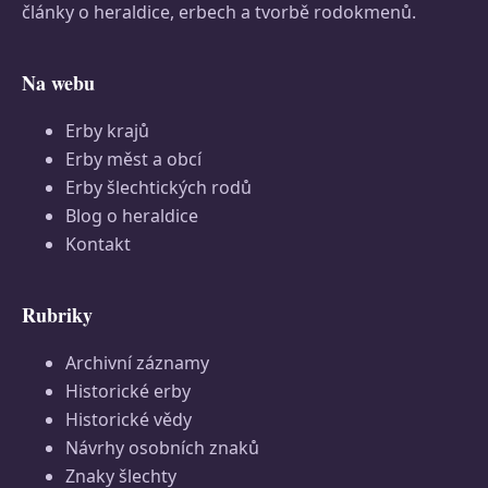
články o heraldice, erbech a tvorbě rodokmenů.
Na webu
Erby krajů
Erby měst a obcí
Erby šlechtických rodů
Blog o heraldice
Kontakt
Rubriky
Archivní záznamy
Historické erby
Historické vědy
Návrhy osobních znaků
Znaky šlechty