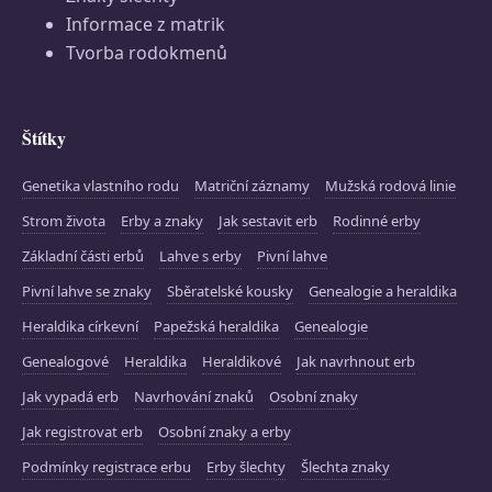
Informace z matrik
Tvorba rodokmenů
Štítky
Genetika vlastního rodu
Matriční záznamy
Mužská rodová linie
Strom života
Erby a znaky
Jak sestavit erb
Rodinné erby
Základní části erbů
Lahve s erby
Pivní lahve
Pivní lahve se znaky
Sběratelské kousky
Genealogie a heraldika
Heraldika církevní
Papežská heraldika
Genealogie
Genealogové
Heraldika
Heraldikové
Jak navrhnout erb
Jak vypadá erb
Navrhování znaků
Osobní znaky
Jak registrovat erb
Osobní znaky a erby
Podmínky registrace erbu
Erby šlechty
Šlechta znaky