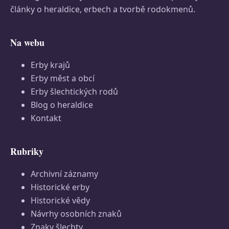
články o heraldice, erbech a tvorbě rodokmenů.
Na webu
Erby krajů
Erby měst a obcí
Erby šlechtických rodů
Blog o heraldice
Kontakt
Rubriky
Archivní záznamy
Historické erby
Historické vědy
Návrhy osobních znaků
Znaky šlechty