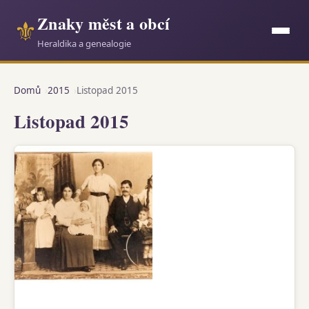
Znaky měst a obcí
⚜
Heraldika a genealogie
Domů
2015
Listopad 2015
Listopad 2015